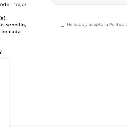
ender mejor
s
(a)
.
He leído y acepto la
Política
más
sencillo,
 en cada
?