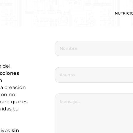
NUTRICI
 y deporte
o del
icciones
n
a creación
ión no
traré que es
idas tu
tivos
sin