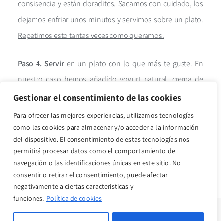
consisencia y están doraditos.
Sacamos con cuidado, los
dejamos enfriar unos minutos y servimos sobre un plato.
Repetimos esto tantas veces como queramos.
Paso 4.
Servir
en un plato con lo que más te guste. En
nuestro caso hemos añadido
yogurt natural, crema de
anacardos, vainilla y canela, arándanos, granada,
Gestionar el consentimiento de las cookies
manzana caramelizada y láminas de almendra natural.
Para ofrecer las mejores experiencias, utilizamos tecnologías
como las cookies para almacenar y/o acceder a la información
del dispositivo. El consentimiento de estas tecnologías nos
permitirá procesar datos como el comportamiento de
También te puede
navegación o las identificaciones únicas en este sitio. No
gustar...
consentir o retirar el consentimiento, puede afectar
negativamente a ciertas características y
funciones.
Política de cookies
Copyright © 2022 · purahealthyvida