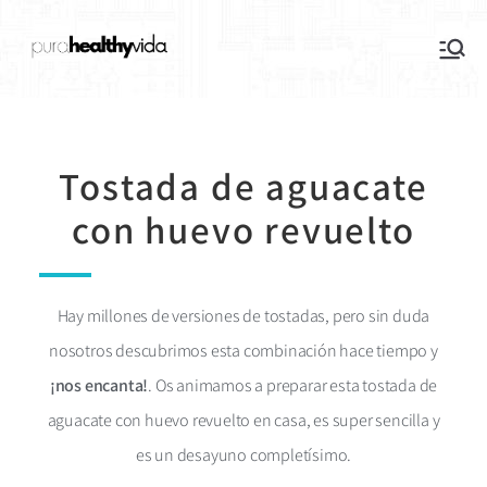
purahealthyvida
Estilo de vida saludable: nutrición y
deporte
Tostada de aguacate
con huevo revuelto
Hay millones de versiones de tostadas, pero sin duda
nosotros descubrimos esta combinación hace tiempo y
¡nos encanta!
. Os animamos a preparar esta tostada de
aguacate con huevo revuelto en casa, es super sencilla y
es un desayuno completísimo.