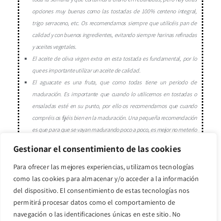
opciones muy buenas como las tostadas de 100% centeno integral,
trigo serraceno, etc. Os recomendamos siempre que utilicéis pan de
calidad y con buenos ingredientes, evitando siempre harinas refinadas
y aceites vegetales.
El aceite de oliva virgen extra en esta tostada es fundamental, por lo
que es importante utilizar un aceite de calidad.
El aguacate es una fruta, que como todas tiene un periodo de
maduración. Es importante que cuando lo utilicemos en tostadas o
ensaladas esté en su punto, por ello os recomendamos que cuando
compréis os fijéis bien en la maduración. Una pequeña recomendación
es que para que se vayan madurando poco a poco, es mejor no meterlo
en la nevera y lo dejéis a temperatura ambiente en la cocina, de esta
Gestionar el consentimiento de las cookies
forma estará perfecto cuando vayáis a utilizarlo.
Para ofrecer las mejores experiencias, utilizamos tecnologías
como las cookies para almacenar y/o acceder a la información
del dispositivo. El consentimiento de estas tecnologías nos
permitirá procesar datos como el comportamiento de
También te puede
navegación o las identificaciones únicas en este sitio. No