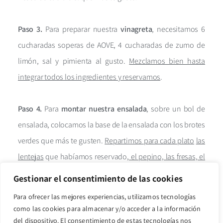
Paso 3.
Para preparar nuestra
vinagreta
, necesitamos 6
cucharadas soperas de AOVE, 4 cucharadas de zumo de
limón, sal y pimienta al gusto.
Mezclamos bien hasta
integrar todos los ingredientes y reservamos
.
Paso 4.
Para
montar nuestra ensalada
, sobre un bol de
ensalada, colocamos la base de la ensalada con los brotes
verdes que más te gusten.
Repartimos para cada plato
las
lentejas
que habíamos reservado,
el pepino, las fresas, el
aguacate y el queso fresco de cabra
. Por encima
Gestionar el consentimiento de las cookies
decoramos con nueces y semillas, y servimos la vinagreta
Para ofrecer las mejores experiencias, utilizamos tecnologías
al gusto.
como las cookies para almacenar y/o acceder a la información
del dispositivo. El consentimiento de estas tecnologías nos