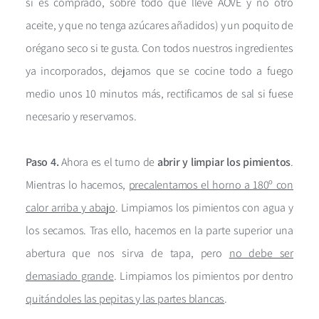
si es comprado, sobre todo que lleve AOVE y no otro
aceite, y que no tenga azúcares añadidos) y un poquito de
orégano seco si te gusta. Con todos nuestros ingredientes
ya incorporados, dejamos que se cocine todo a fuego
medio unos 10 minutos más, rectificamos de sal si fuese
necesario y reservamos.
Paso 4.
Ahora es el turno de
abrir y limpiar los pimientos
.
Mientras lo hacemos,
precalentamos el horno a 180º con
calor arriba y abajo
. Limpiamos los pimientos con agua y
los secamos. Tras ello, hacemos en la parte superior una
abertura que nos sirva de tapa, pero
no debe ser
demasiado grande
. Limpiamos los pimientos por dentro
quitándoles las pepitas y las partes blancas
.