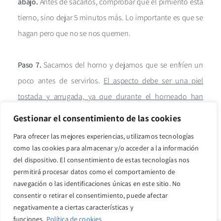
abajo.
Antes de sacarlos, comprobar que el pimiento esta
tierno, sino dejar 5 minutos más. Lo importante es que se
hagan pero que no se nos quemen.
Paso 7.
Sacamos del horno y dejamos que se enfríen un
poco antes de servirlos.
El aspecto debe ser una piel
tostada y arrugada, ya que durante el horneado han
perdido parte del agua
, haciendo que el relleno quede
Gestionar el consentimiento de las cookies
muy jugoso.
Ahora solo queda servir en el plato, pelar el
Para ofrecer las mejores experiencias, utilizamos tecnologías
pimiento y disfrutar de este manjar.
como las cookies para almacenar y/o acceder a la información
del dispositivo. El consentimiento de estas tecnologías nos
permitirá procesar datos como el comportamiento de
También te puede
navegación o las identificaciones únicas en este sitio. No
gustar...
consentir o retirar el consentimiento, puede afectar
negativamente a ciertas características y
funciones.
Política de cookies