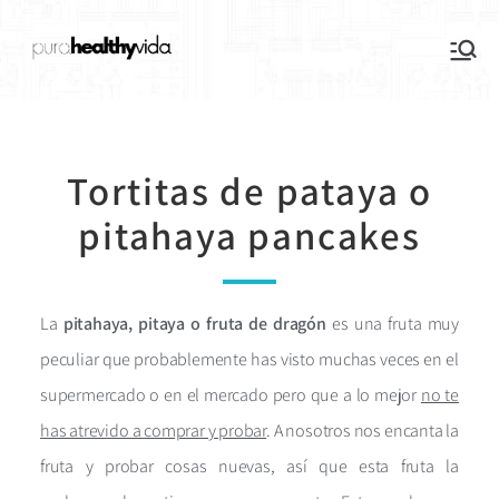
purahealthyvida
Estilo de vida saludable: nutrición y
deporte
Tortitas de pataya o
pitahaya pancakes
La
pitahaya, pitaya o fruta de dragón
es una fruta muy
peculiar que probablemente has visto muchas veces en el
supermercado o en el mercado pero que a lo mejor
no te
has atrevido a comprar y probar
. A nosotros nos encanta la
fruta y probar cosas nuevas, así que esta fruta la