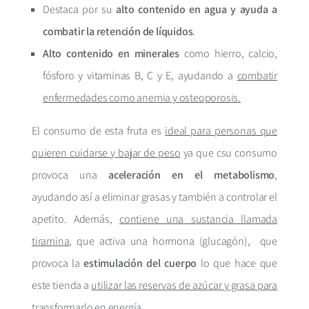
Destaca por su
alto contenido en agua y ayuda a
combatir la retención de líquidos
.
Alto contenido en minerales
como hierro, calcio,
fósforo y vitaminas B, C y E, ayudando a
combatir
enfermedades como anemia y osteoporosis.
El consumo de esta fruta es
ideal para personas que
quieren cuidarse y bajar de peso
ya que csu consumo
provoca una
aceleración en el metabolismo
,
ayudando así a eliminar grasas y también a controlar el
apetito. Además,
contiene una sustancia llamada
tiramina
, que activa una hormona (glucagón), que
provoca la
estimulación del cuerpo
lo que hace que
este tienda a
utilizar las reservas de azúcar y grasa para
transformarlo en energía
.