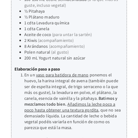
guste, incluso vegetal)
½
Pitahaya
½
Plátano maduro
1
cdta
Levadura química
1
cdta
Canela
Aceite de coco
(para untar la sartén)
2
Kiwis
(acompañamiento)
8
Arándanos
(acompañamiento)
Polen natural
(al gusto)
200
mL
Yogurt natural sin azúcar
Elaboración paso a paso
En un
vaso para batidora de mano
ponemos el
huevo, la harina integral de avena (también puede
ser de espelta integral, de trigo serraceno o la que
más os guste), la levadura en polvo, el plátano, la
canela, esencia de vainilla y la pitahaya.
Batimos y
mezclamos todo bien.
Añadimos la leche poco a
poco hasta obtener una textura gordita
, que no sea
demasiado líquida. La cantidad de leche o bebida
vegetal podéis variarla en función de como os
parezca que está la masa.