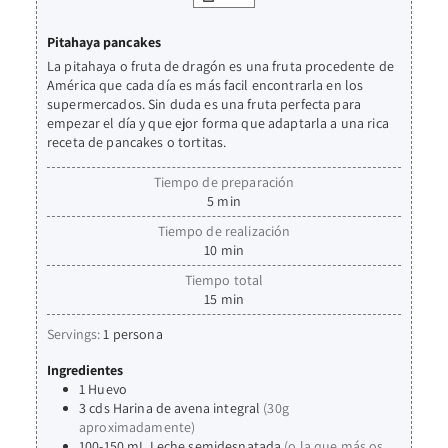
Pitahaya pancakes
La pitahaya o fruta de dragón es una fruta procedente de
América que cada día es más facil encontrarla en los
supermercados. Sin duda es una fruta perfecta para
empezar el día y que ejor forma que adaptarla a una rica
receta de pancakes o tortitas.
Tiempo de preparación
5
min
Tiempo de realización
10
min
Tiempo total
15
min
Servings:
1
persona
Ingredientes
1
Huevo
3
cds
Harina de avena integral
(30g
aproximadamente)
100-150
mL
Leche semidesnatada
(o la que más os