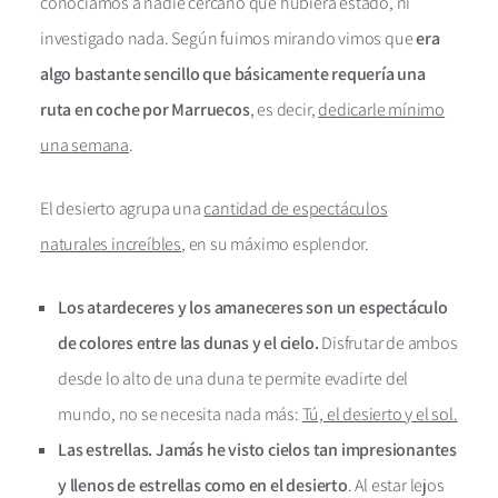
conocíamos a nadie cercano que hubiera estado, ni
investigado nada. Según fuimos mirando vimos que
era
algo bastante sencillo que básicamente requería una
ruta en coche por Marruecos
, es decir,
dedicarle mínimo
una semana
.
El desierto agrupa una
cantidad de espectáculos
naturales increíbles
, en su máximo esplendor.
Los atardeceres y los amaneceres son un espectáculo
de colores entre las dunas y el cielo.
Disfrutar de ambos
desde lo alto de una duna te permite evadirte del
mundo, no se necesita nada más:
Tú, el desierto y el sol.
Las estrellas.
Jamás he visto cielos tan impresionantes
y llenos de estrellas como en el desierto
. Al estar lejos