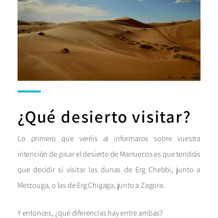
¿Qué desierto visitar?
Lo primero que veréis al informaros sobre vuestra
intención de pisar el desierto de Marruecos es que tendrás
que decidir si visitar las dunas de Erg Chebbi, junto a
Merzouga, o las de Erg Chigaga, junto a Zagora.
Y entonces, ¿qué diferencias hay entre ambas?