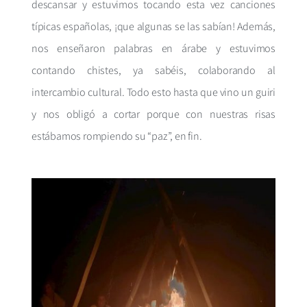
descansar y estuvimos tocando esta vez canciones
típicas españolas, ¡que algunas se las sabían! Además,
nos enseñaron palabras en árabe y estuvimos
contando chistes, ya sabéis, colaborando al
intercambio cultural. Todo esto hasta que vino un guiri
y nos obligó a cortar porque con nuestras risas
estábamos rompiendo su “paz”, en fin.