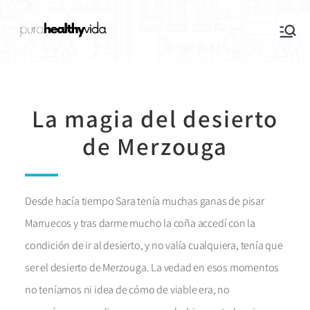
purahealthyvida
Estilo de vida saludable: nutrición y
deporte
La magia del desierto
de Merzouga
Desde hacía tiempo Sara tenía muchas ganas de pisar
Marruecos y tras darme mucho la coña accedí con la
condición de ir al desierto, y no valía cualquiera, tenía que
ser el desierto de Merzouga. La vedad en esos momentos
no teníamos ni idea de cómo de viable era, no