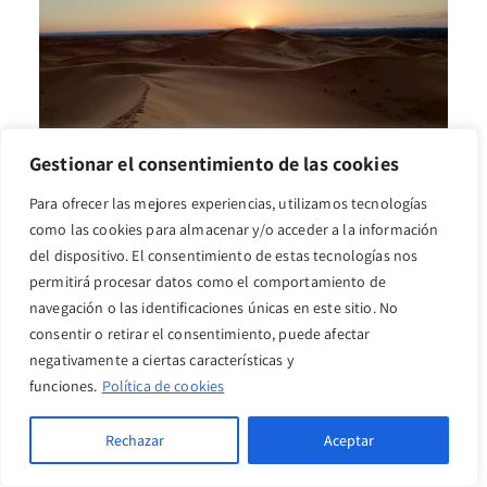
Gestionar el consentimiento de las cookies
Nuestra aventura en el desierto terminó volviendo al hotel
Para ofrecer las mejores experiencias, utilizamos tecnologías
de Merzouga, de nuevo en camello aunque esta vez más
como las cookies para almacenar y/o acceder a la información
del dispositivo. El consentimiento de estas tecnologías nos
directos. Aprovechamos a tomar una ducha y con las pilas
permitirá procesar datos como el comportamiento de
cargadas después de esta experiencia, pusimos rumbo a
navegación o las identificaciones únicas en este sitio. No
Ouarzazate para continuar descubriendo nuevas aldeas y
consentir o retirar el consentimiento, puede afectar
negativamente a ciertas características y
kasbahs en el camino.
funciones.
Política de cookies
Rechazar
Aceptar