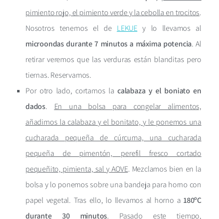
pimiento rojo, el pimiento verde y la cebolla en trocitos
.
Nosotros tenemos el de
LEKUE
y lo llevamos al
microondas durante 7 minutos a máxima potencia
. Al
retirar veremos que las verduras están blanditas pero
tiernas. Reservamos.
Por otro lado, cortamos la
calabaza y el boniato en
dados
.
En una bolsa para congelar alimentos,
añadimos la calabaza y el bonitato, y le ponemos una
cucharada pequeña de cúrcuma, una cucharada
pequeña de pimentón, perefil fresco cortado
pequeñito, pimienta, sal y AOVE
. Mezclamos bien en la
bolsa y lo ponemos sobre una bandeja para horno con
papel vegetal. Tras ello, lo llevamos al horno a
180ºC
durante 30 minutos
. Pasado este tiempo,