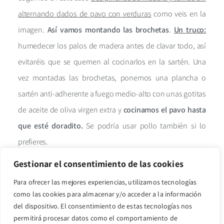
alternando dados de pavo con verduras
como veis en la
imagen.
Así vamos montando las brochetas
.
Un truco:
humedecer los palos de madera antes de clavar todo, así
evitaréis que se quemen al cocinarlos en la sartén. Una
vez montadas las brochetas, ponemos una plancha o
sartén anti-adherente a fuego medio-alto con unas gotitas
de aceite de oliva virgen extra y
cocinamos el pavo hasta
que esté doradito.
Se podría usar pollo también si lo
prefieres.
Gestionar el consentimiento de las cookies
Paso 5
. Por último,
emplatamos
, servimos las brochetas,
Para ofrecer las mejores experiencias, utilizamos tecnologías
la calabaza, el boniato y un poco de salsa por encima y ya
como las cookies para almacenar y/o acceder a la información
estará listo para que lo disfrutes. Puedes usar otro tipo de
del dispositivo. El consentimiento de estas tecnologías nos
salsas caseras, ya que estas brochetas admiten todo tipo
permitirá procesar datos como el comportamiento de