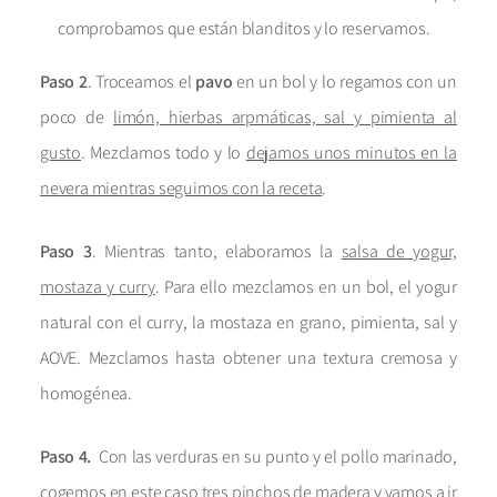
comprobamos que están blanditos y lo reservamos.
Paso 2
.
Troceamos el
pavo
en un bol y lo regamos con un
poco de
limón, hierbas arpmáticas, sal y pimienta al
gusto
. Mezclamos todo y lo
dejamos unos minutos en la
nevera mientras seguimos con la receta
.
Paso 3
. Mientras tanto, elaboramos la
salsa de yogur,
mostaza y curry
. Para ello mezclamos en un bol, el yogur
natural con el curry, la mostaza en grano, pimienta, sal y
AOVE. Mezclamos hasta obtener una textura cremosa y
homogénea.
Paso 4.
Con las verduras en su punto y el pollo marinado,
cogemos en este caso
tres pinchos de madera y vamos a ir