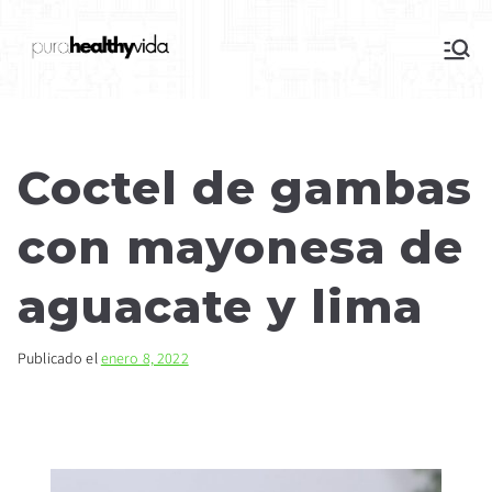
purahealthyvida
Estilo de vida saludable: nutrición y
deporte
Coctel de gambas
con mayonesa de
aguacate y lima
Publicado el
enero 8, 2022