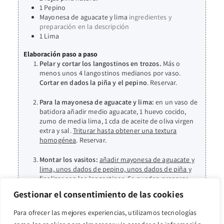
1
Pepino
Mayonesa de aguacate y lima
ingredientes y
preparación en la descripción
1
Lima
Elaboración paso a paso
Pelar y cortar los langostinos en trozos.
Más o
menos unos 4 langostinos medianos por vaso.
Cortar en dados la piña y el pepino
. Reservar.
Para la mayonesa de aguacate y lima:
en un vaso de
batidora añadir medio aguacate, 1 huevo cocido,
zumo de media lima, 1 cda de aceite de oliva virgen
extra y sal.
Triturar hasta obtener una textura
homogénea
. Reservar.
Montar los vasitos:
añadir mayonesa de aguacate y
lima, unos dados de pepino, unos dados de piña y
finalizar con los langostinos.
Se pueden preparar
con antelación y dejar en la nevera.
Gestionar el consentimiento de las cookies
Para ofrecer las mejores experiencias, utilizamos tecnologías