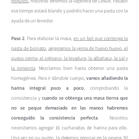
minutos
, nosotros tenemos la vaporera de Lekue. Pasado
ese tiempo estará blando y podréis hacer una pasta con la
ayuda de un tenedor.
Paso 2
. Para elaborar la masa,
en un bol que contenga la
pasta de boniato
,
agregamos la yema de huevo huevo, el
queso crema, el orégano, la levadura, la albahaca, la sal y
la pimienta
. Mezclamos bien hasta obtener una pasta
homogénea. Para ir dándole cuerpo,
vamos añadiendo la
harina integral poco a poco
, comprobando la
consistencia y
cuando se obtenga una masa tierna que
no se peque demasiado en las manos habremos
conseguido la consistencia perfecta
. Nosotros
necesitamos agregar 16 cucharadas de harina para ello.
Una vez en su punto, la
dejamos reposar en la nevera 30