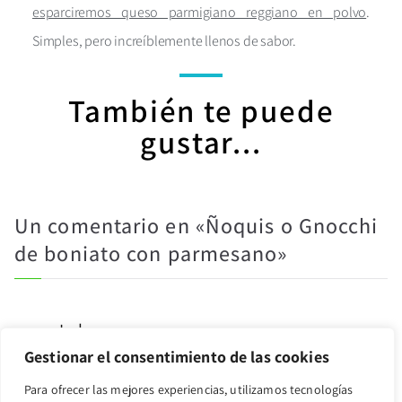
esparciremos queso parmigiano reggiano en polvo
.
Simples, pero increíblemente llenos de sabor.
También te puede
gustar...
Un comentario en «
Ñoquis o Gnocchi
de boniato con parmesano
»
Lola
marzo 11, 2022 a las 5:58 pm
Gestionar el consentimiento de las cookies
Para ofrecer las mejores experiencias, utilizamos tecnologías
Hola.