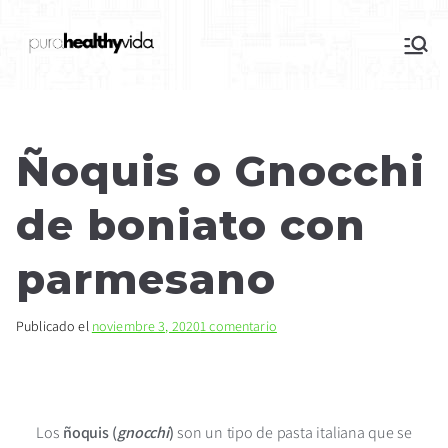
purahealthyvida
Estilo de vida saludable: nutrición y
deporte
Ñoquis o Gnocchi
de boniato con
parmesano
Publicado el
noviembre 3, 2020
1 comentario
Los
ñoquis (
gnocchi
)
son un tipo de pasta italiana que se