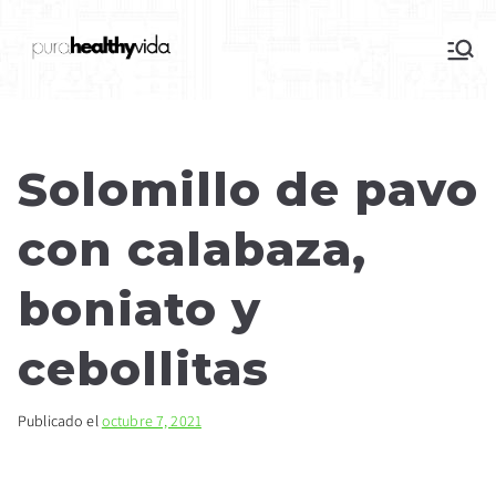
purahealthyvida
Estilo de vida saludable: nutrición y
deporte
Solomillo de pavo
con calabaza,
boniato y
cebollitas
Publicado el
octubre 7, 2021