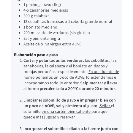
1
pechuga
pavo (1kg)
4-6
zanahorias medianas
300
g
calabaza
12
cebollitas francesas o 1 cebolla grande normal
1
boniato mediano
200
ml
caldo de verduras
(sin gluten)
Sal y pimienta negra
Aceite de oliva virgen extra
AOVE
Elaboración paso a paso
Cortar y pelar todas las verduras:
las cebollitas, ,las
zanahorias, la calabaza y el boniato en dados y
rodajas pequeñas respectivamente.
En una fuente de
horno ponemos un poco de AOVE,
lo extendemos e
incorporamos todo lo anterior.
Salpimentar y llevar
al horno precalentado a 200ºC durante 20 minutos.
Limpiar el solomillo de pavo e impregnar bien con
un poco de AOVE, sal y pimienta al gusto.
Sellar
el
solomillo
en una sartén bien caliente
para que
quede más jugoso y reservar.
Incorporar el solomillo sellado a la fuente junto con