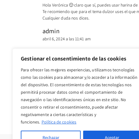
Hola Verónica 🙂 claro que sí, puedes usar harina d
Te recomiendo que para el tema dulzor uses el que más
Cualquier duda nos dices.
admin
abril 6, 2024 a las 11:41 am
Hola Mercedes 🙂 Clar que si, puedes usar harina de
Gestionar el consentimiento de las cookies
Anónimo
Para ofrecer las mejores experiencias, utilizamos tecnologías
abril 6, 2024 a las 11:57 am
como las cookies para almacenar y/o acceder a la información
del dispositivo. El consentimiento de estas tecnologías nos
Hola!!! Super bizcocho, gracias!!! Si se sustituye po
permitirá procesar datos como el comportamiento de
navegación o las identificaciones únicas en este sitio. No
Los comentarios están cerrados.
consentir o retirar el consentimiento, puede afectar
negativamente a ciertas características y
funciones.
Política de cookies
Rechazar
Aceptar