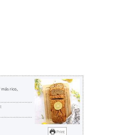
 más rico,
l
Print