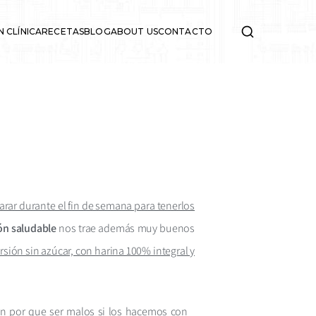
N CLÍNICA
RECETAS
BLOG
ABOUT US
CONTACTO
rar durante el fin de semana para tenerlos
món saludable
nos trae además muy buenos
rsión sin azúcar, con harina 100% integral y
en por que ser malos si los hacemos con