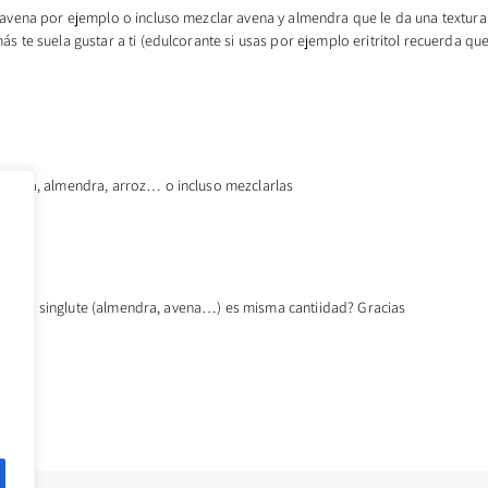
e avena por ejemplo o incluso mezclar avena y almendra que le da una textur
 te suela gustar a ti (edulcorante si usas por ejemplo eritritol recuerda qu
 avena, almendra, arroz… o incluso mezclarlas
r harina singlute (almendra, avena…) es misma cantiidad? Gracias