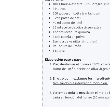
180
g
harina espelta 100% integral
(sin
3
Huevos
200
g
queso ricotta
(sin lactosa)
3
cds
pasta de dátil
40
ml
zumo de limón
25
ml
aceite de oliva virgen extra
1
sobre
levadura química
3
cds
canela en polvo
Esencia de vainilla
(sin gluten)
Ralladura de limón
1
cdta
sal
Elaboración paso a paso
Precalentamos el horno a 180ºC con ca
zumo de limón, aceite de oliva virgen e
En otro bol mezclamos los ingredient
tamizándolo e integrando todo bien.
Vertemos toda la mezcla en el molde
varía en función del horno
(50 min apr