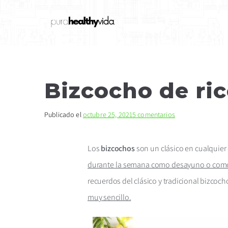
purahealthyvida
Estilo de vida saludable: nutrición
Bizcocho de ric
Publicado el
octubre 25, 2021
5 comentarios
Los
bizcochos
son un clásico en cualquier 
durante la semana como desayuno o com
recuerdos del clásico y tradicional bizco
muy sencillo.