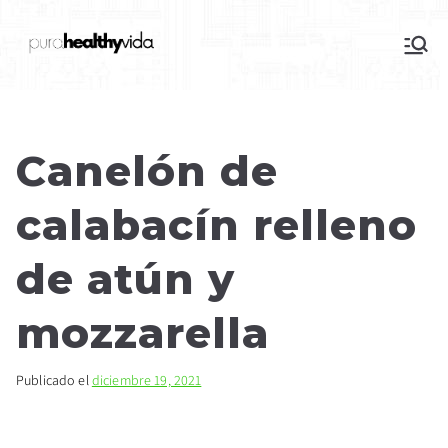
purahealthyvida
Estilo de vida saludable: nutrición y
deporte
Canelón de
calabacín relleno
de atún y
mozzarella
Publicado el
diciembre 19, 2021