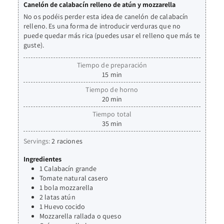
Canelón de calabacín relleno de atún y mozzarella
No os podéis perder esta idea de canelón de calabacín
relleno. Es una forma de introducir verduras que no
puede quedar más rica (puedes usar el relleno que más te
guste).
Tiempo de preparación
15
min
Tiempo de horno
20
min
Tiempo total
35
min
Servings:
2
raciones
Ingredientes
1
Calabacín grande
Tomate natural casero
1
bola
mozzarella
2
latas
atún
1
Huevo cocido
Mozzarella rallada o queso