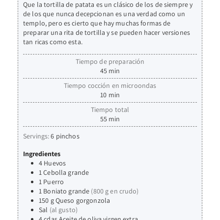
Que la tortilla de patata es un clásico de los de siempre y
de los que nunca decepcionan es una verdad como un
templo, pero es cierto que hay muchas formas de
preparar una rita de tortilla y se pueden hacer versiones
tan ricas como esta.
Tiempo de preparación
45
min
Tiempo cocción en microondas
10
min
Tiempo total
55
min
Servings:
6
pinchos
Ingredientes
4
Huevos
1
Cebolla grande
1
Puerro
1
Boniato grande
(800 g en crudo)
150
g
Queso gorgonzola
Sal
(al gusto)
4
cdas
Aceite de oliva virgen extra