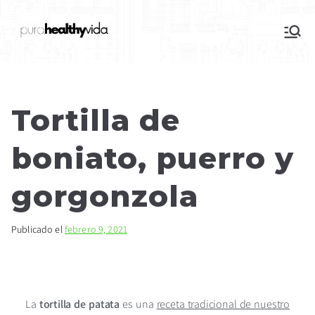
purahealthyvida
Estilo de vida saludable: nutrición y
deporte
Tortilla de
boniato, puerro y
gorgonzola
Publicado el
febrero 9, 2021
La
tortilla de patata
es una
receta tradicional de nuestro