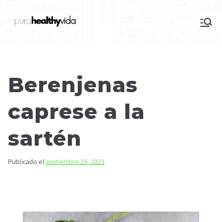
purahealthyvida
Estilo de vida saludable: nutrición y
deporte
Berenjenas
caprese a la
sartén
Publicado el
septiembre 26, 2023