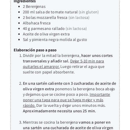
Ingredientes
2
Berenjenas
200
ml
salsa de tomate natural
(sin gluten)
2
bolas
mozzarella fresca
(sin lactosa)
Albahaca fresca
40
g
parmesano rallado
(sin lactosa)
Aceite de oliva virgen extra
Sal y pimienta negra molida al gusto
Elaboración paso a paso
Dividir por la mitad la berenjena,
hacer unos cortes
transversales y añadir sal.
Dejar 5-10 min para
quitarles el amargor.
Luego retirar el agua que
suelte con papel absorbente.
En una sartén caliente con 3 cucharadas de aceite de
oliva virgen extra
ponemos la berenjena boca abajo
y dejamos que se cocine poco a poco.
Importante
poner una tapa para que se haga mejor y más
rápido.
Dar la vuelta y dejar unos minutos más.
Aproximadamente necesita unos 25 min.
Mientras se cocina la berenjena
vamos a poner en
una sartén una cucharada de aceite de oliva virgen