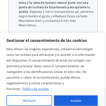
extra y la salsa de tomate natural junto con una
punta de cuchara de bicarbonato para quitarle la
acidez.
Dejamos 1 min e incorporamos sal, pimienta
negra molida al gusto y albahaca fresca cortada.
Mezclamos bien y cocinamos 5 min más.
Reservamos.
Cuando demos la vuelta a las berenjenas, hacer con
una cuchara sitio en la parte central de cada mitad
.
Gestionar el consentimiento de las cookies
Poner un poco de parmesano por encima, salsa de
tomate y mozzarella por encima.
Tapar 5 min para
Para ofrecer las mejores experiencias, utilizamos tecnologías
que se deshaga
. Servir con la salsa de tomate y
como las cookies para almacenar y/o acceder a la información
decorar con albahaca fresca.
del dispositivo. El consentimiento de estas tecnologías nos
permitirá procesar datos como el comportamiento de
navegación o las identificaciones únicas en este sitio. No
consentir o retirar el consentimiento, puede afectar
negativamente a ciertas características y
funciones.
Política de cookies
Copyright © 2022 · purahealthyvida
Rechazar
Aceptar