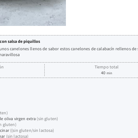
con salsa de piquillos
r unos canelones llenos de sabor estos canelones de calabacín rellenos d
maravillosa
ón
Tiempo total
40
min
uten)
e oliva virgen extra
(sin gluten)
in gluten)
cinar
((sin gluten/sin lactosa)
nar
(sin lactosa)