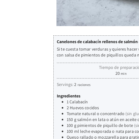
Canelones de calabacín rellenos de salmón 
Si te cuesta tomar verduras y quieres hace
con salsa de pimientos de piquillos queda 
Tiempo de preparaci
20
min
Servings:
2
raciones
Ingredientes
1
Calabacín
2
Huevos cocidos
Tomate natural o concentrado
(sin gl
150
g
salmón en lata o atún en aceite d
100
g
pimientos de piquillo de bote
(s
100
ml
leche evaporada o nata para co
Queso rallado o mozzarella para grati