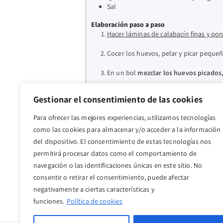
Sal
Elaboración paso a paso
Hacer láminas de calabacín finas y po
Cocer los huevos, pelar y picar pequeñ
En un bol
mezclar los huevos picados,
Poner varias láminas de calabacín sup
Gestionar el consentimiento de las cookies
todos.
Para ofrecer las mejores experiencias, utilizamos tecnologías
Para la salsa de piquillos
solo necesi
como las cookies para almacenar y/o acceder a la información
Sobre una fuente para horno
poner la 
del dispositivo. El consentimiento de estas tecnologías nos
durante 15-20 min
o en freidora de air
permitirá procesar datos como el comportamiento de
navegación o las identificaciones únicas en este sitio. No
consentir o retirar el consentimiento, puede afectar
negativamente a ciertas características y
funciones.
Política de cookies