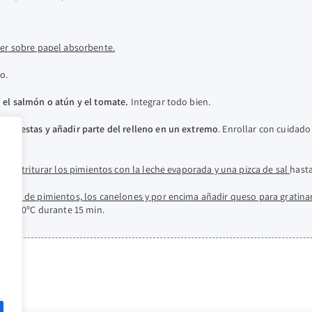
ner sobre papel absorbente.
o.
 el salmón o atún y el tomate.
Integrar todo bien.
erpuestas y añadir parte del relleno en un extremo
. Enrollar con cuidado
tamos
triturar los pimientos con la leche evaporada y una pizca de sal
hast
salsa de pimientos, los canelones y por encima añadir queso para gratinar
e a 200ºC durante 15 min.