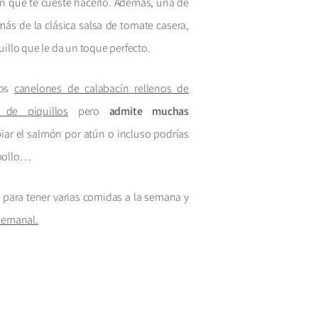
in que te cueste hacerlo. Además, una de
ás de la clásica salsa de tomate casera,
uillo que le da un toque perfecto.
nos
canelones de calabacín rellenos de
de piquillos
pero
admite muchas
ar el salmón por atún o incluso podrías
 pollo…
a
para tener varias comidas a la semana y
 semanal.