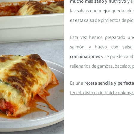
mucho más sano y nutritivo
y s
las salsas que mejor queda adem
es esta salsa de pimientos de piq
Esta vez hemos preparado u
salmón y huevo con salsa 
combinaciones
y se puede cambi
rellenarlos de gambas, bacalao,
Es una
receta sencilla y perfect
tenerlo listo en tu batchcooking