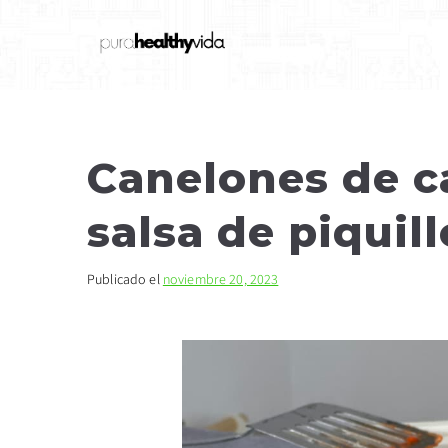
purahealthyvida
Estilo de vida saludable: nutrición
Canelones de c
salsa de piquill
Publicado el
noviembre 20, 2023