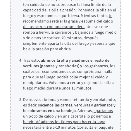
ten cuidado de no sobrepasar la línea límite de la
capacidad de la olla a presión. Ponemos la olla en el
fuego y esperamos a que hierva. Mientras tanto,
te
recomendamos retirar la grasa y espuma del caldo
de las carnes con una espumadera
. Una vez que
rompa a hervir, la cerramos y bajamos a fuego medio
y dejamos se cocinen
20 minutos
, después
simplemente aparta la olla del fuego y espera a que
baje la presión para abrirla.
Tras esto,
abrimos la olla y añadimos el resto de
verduras (patatas y zanahorias) y los garbanzos
, los
cuáles os recomendamos que compréis una malla
para que así luego podáis colar mejor el caldo y
manipularlos. Volvemos a cerrar y dejamos la olla a
fuego medio durante unos
15 minutos
.
De nuevo, abrimos y vamos retirando y emplatando,
es decir,
sacamos las carnes, verduras y garbanzos y
lo colocamos en una bandeja
. Además,
apartamos
un poco de caldo y en una cacerola lo ponemos a
hervir . Añadimos los fideos para hacer la sopa,
necesitará entre 5-10 minutos
(consulta el paquete