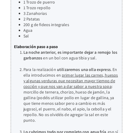
1
Trozo de puerro
1
Trozo repollo
3
Zanahorias
2
Patatas
200
g
de fideos integrales
Agua
Sal
Elaboración paso a paso
La noche anterior, es importante dejar a remojo los
garbanzos
en un bol con agua tibia y sal.
Para la realización
utilizaremos una olla express
. En
ella introducimos en
primer lugar las carnes, huesos
y algunas verduras que necesitan mayor tiempo de
cocción y que nos van a dar sabor a nuestra sopa
:
morcillo de ternera, chorizo, hueso de jamón, la
gallina (podéis utilizar pollo en lugar de gallina, ya
que tiene menos sabor pero a cambio es más
jugoso), el puerro, el nabo, el apio, la cebolla y el
repollo. No os olvidéis de agregar la sal en este
punto.
Lo cubrimos todo por completo con agua fría
, eso sí