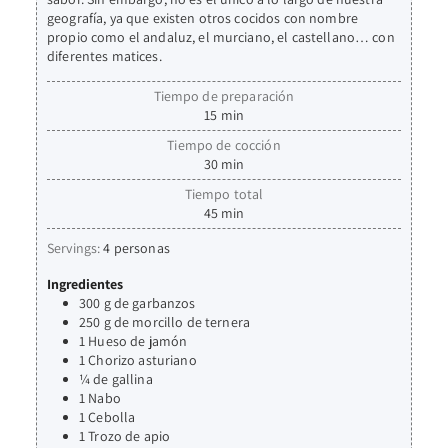
geografía, ya que existen otros cocidos con nombre
propio como el andaluz, el murciano, el castellano… con
diferentes matices.
Tiempo de preparación
15
min
Tiempo de cocción
30
min
Tiempo total
45
min
Servings:
4
personas
Ingredientes
300
g
de garbanzos
250
g
de morcillo de ternera
1
Hueso de jamón
1
Chorizo asturiano
¼
de gallina
1
Nabo
1
Cebolla
1
Trozo de apio