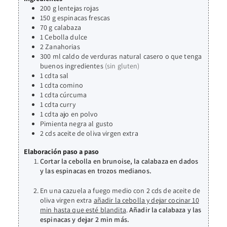
200
g
lentejas rojas
150
g
espinacas frescas
70
g
calabaza
1
Cebolla dulce
2
Zanahorias
300
ml
caldo de verduras natural casero o que tenga
buenos ingredientes
(sin gluten)
1
cdta
sal
1
cdta
comino
1
cdta
cúrcuma
1
cdta
curry
1
cdta
ajo en polvo
Pimienta negra al gusto
2
cds
aceite de oliva virgen extra
Elaboración paso a paso
Cortar la cebolla en brunoise, la calabaza en dados
y las espinacas en trozos medianos.
En una cazuela a fuego medio con 2 cds de aceite de
oliva virgen extra
añadir la cebolla y dejar cocinar 10
min hasta que esté blandita
.
Añadir la calabaza y las
espinacas y dejar 2 min más.