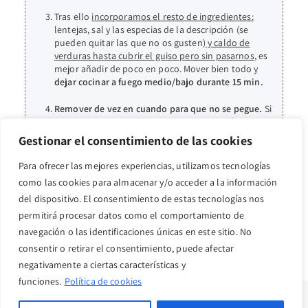
Tras ello
incorporamos el resto de ingredientes:
lentejas, sal y las especias de la descripción (se
pueden quitar las que no os gusten)
y caldo de
verduras hasta cubrir el guiso pero sin pasarnos
, es
mejor añadir de poco en poco. Mover bien todo y
dejar cocinar a fuego medio/bajo durante 15 min.
Remover de vez en cuando para que no se pegue.
Si
se os quedase sin caldo añadir un poco más.
Gestionar el consentimiento de las cookies
Servir con yogurt o queso batido por encima (sin
lactosa si es necesario)
o incluso se podría añadir
Para ofrecer las mejores experiencias, utilizamos tecnologías
yogurt de coco que le da un toque buenísimo.
Y
como las cookies para almacenar y/o acceder a la información
acompañar con cuscus integral.
del dispositivo. El consentimiento de estas tecnologías nos
permitirá procesar datos como el comportamiento de
navegación o las identificaciones únicas en este sitio. No
consentir o retirar el consentimiento, puede afectar
negativamente a ciertas características y
funciones.
Política de cookies
Copyright © 2022 · purahealthyvida