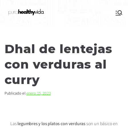
purahealthyvida
Estilo de vida saludable: nutrición y
deporte
Dhal de lentejas
con verduras al
curry
Publicado el
enero 15, 2023
Las
legumbres y los platos con verduras
son un básico en