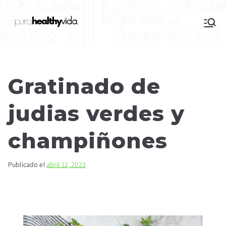
purahealthyvida
Estilo de vida saludable: nutrición y
deporte
Gratinado de
judias verdes y
champiñones
Publicado el
abril 12, 2023