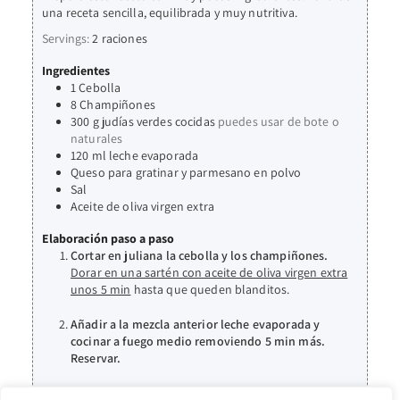
una receta sencilla, equilibrada y muy nutritiva.
Servings:
2
raciones
Ingredientes
1
Cebolla
8
Champiñones
300
g
judías verdes cocidas
puedes usar de bote o
naturales
120
ml
leche evaporada
Queso para gratinar y parmesano en polvo
Sal
Aceite de oliva virgen extra
Elaboración paso a paso
Cortar en juliana la cebolla y los champiñones.
Dorar en una sartén con aceite de oliva virgen extra
unos 5 min
hasta que queden blanditos.
Añadir a la mezcla anterior leche evaporada y
cocinar a fuego medio removiendo 5 min más.
Reservar.
En una fuente para horno
añadimos las judías