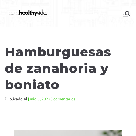
purahealthyvida
Estilo de vida saludable: nutrición y
deporte
Hamburguesas
de zanahoria y
boniato
Publicado el
junio 5, 2022
3 comentarios