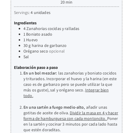
20
min
Servings:
4
unidades
Ingredientes
4
Zanahorias cocidas y ralladas
1
Boniato asado
1
Huevo
30
g
harina de garbanzo
Orégano seco
opcional
Sal
Elaboración paso a paso
En un bol mezclar:
las zanahorias y boniato cocidos
y triturados. Incorporar el huevo y la harina (en este
caso es de garbanzo pero se puede utilizar la que
más os guste), sal y orégano seco.
Integrar bien
todo.
En una sartén a fuego medio-alto,
añadir unas
gotitas de aceite de oliva.
Dividir la masa en 4 y hacer
forma de hamburguesa con cada montoncito.
Poner
en la sartén y cocinar 3 minutos por cada lado hasta
que estén doraditas.