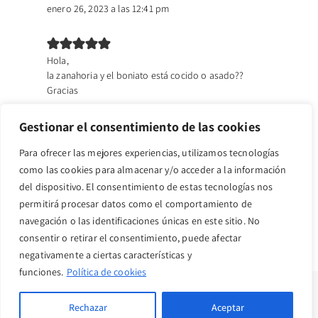
enero 26, 2023 a las 12:41 pm
Hola,
la zanahoria y el boniato está cocido o asado??
Gracias
Eli
Gestionar el consentimiento de las cookies
junio 18, 2024 a las 4:25 pm
Para ofrecer las mejores experiencias, utilizamos tecnologías
como las cookies para almacenar y/o acceder a la información
Hola! Una vez hechas se pueden congelar?
del dispositivo. El consentimiento de estas tecnologías nos
permitirá procesar datos como el comportamiento de
Los comentarios están cerrados.
navegación o las identificaciones únicas en este sitio. No
consentir o retirar el consentimiento, puede afectar
negativamente a ciertas características y
funciones.
Política de cookies
Copyright © 2022 · purahealthyvida
Rechazar
Aceptar