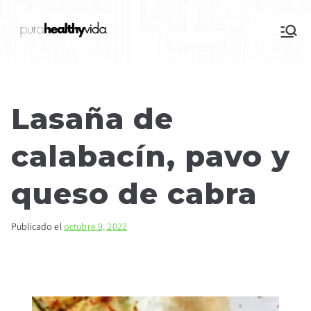
purahealthyvida
Estilo de vida saludable: nutrición y
deporte
Lasaña de
calabacín, pavo y
queso de cabra
Publicado el
octubre 9, 2022