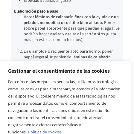
Especias italianas al gusto
Elaboración paso a paso
Hacer láminas de calabacín finas con la ayuda de un
pelador, mandolina o cuchillo bien afilado.
Poner
sobre papel absorbente para que pierdan el agua. Se
podrían hacer vuelta y vuelta a la sartén si os gusta
más (en este caso no lo hicimos).
En un molde o recipiente apto para horno, poner
papel vegetal.
Ir poniendo
láminas de calabacín
intercaladas con pechuga de pavo y queso de cabra.
Gestionar el consentimiento de las cookies
En la última capa añadir mozzarella rallada,
parmesano y especias al gusto.
Llevar al horno o
Para ofrecer las mejores experiencias, utilizamos tecnologías
freidora de aire
180ºC durante 20 min.
Debe quedar
como las cookies para almacenar y/o acceder a la información
doradito.
del dispositivo. El consentimiento de estas tecnologías nos
permitirá procesar datos como el comportamiento de
navegación o las identificaciones únicas en este sitio. No
consentir o retirar el consentimiento, puede afectar
negativamente a ciertas características y
funciones.
Política de cookies