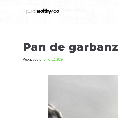
purahealthyvida
Estilo de vida saludable: nutrición
Pan de garban
Publicado el
junio 12, 2024