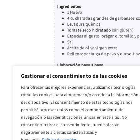
Ingredientes
1
Huevo
4
cucharadas grandes de garbanzos co
Levadura química
Tomate seco hidratado
(sin gluten)
Especias al gusto: orégano, tomillo y
Sal
Aceite de oliva virgen extra
Relleno: pechuga de pavo y queso Hav
Elaboración paso a paso
En un bol triturar los garbanzos cocid
Gestionar el consentimiento de las cookies
En un molde engrasado, añadir la mezc
Para ofrecer las mejores experiencias, utilizamos tecnologías
como las cookies para almacenar y/o acceder a la información
Desmoldar y abrir por la mitad. Relle
del dispositivo. El consentimiento de estas tecnologías nos
Es perfecto para cualquier momento e i
permitirá procesar datos como el comportamiento de
navegación o las identificaciones únicas en este sitio. No
consentir o retirar el consentimiento, puede afectar
negativamente a ciertas características y
funciones.
Política de cookies