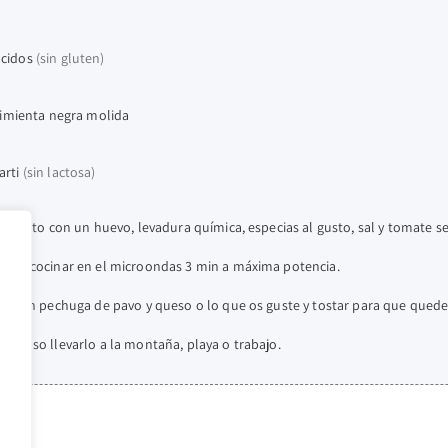
cidos
(sin gluten)
 pimienta negra molida
arti
(sin lactosa)
os junto con un huevo, levadura química, especias al gusto, sal y tomate s
la y cocinar en el microondas 3 min a máxima potencia.
nar con pechuga de pavo y queso o lo que os guste y tostar para que qued
ncluso llevarlo a la montaña, playa o trabajo.