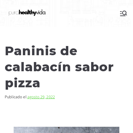
purahealthyvida
Estilo de vida saludable: nutrición y
deporte
Paninis de
calabacín sabor
pizza
Publicado el
agosto 29, 2022