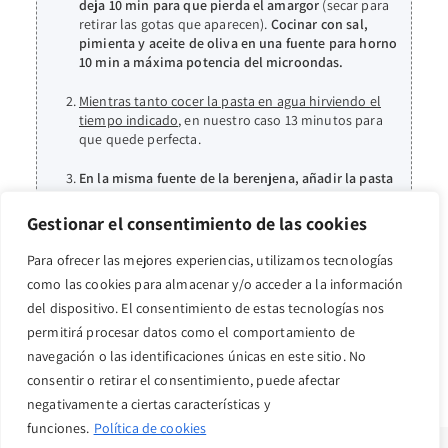
deja 10 min para que pierda el amargor
(secar para
retirar las gotas que aparecen).
Cocinar con sal,
pimienta y aceite de oliva en una fuente para horno
10 min a máxima potencia del microondas.
Mientras tanto cocer la pasta en agua hirviendo el
tiempo indicado
, en nuestro caso 13 minutos para
que quede perfecta.
En la misma fuente de la berenjena, añadir la pasta
cocida, tomate y parmesano.
Mezclar todo bien.
Añadir queso por encima y gratinar 15 min a 200°C
Gestionar el consentimiento de las cookies
en el horno
o 10 min a 195°C en freidora de aire.
Para ofrecer las mejores experiencias, utilizamos tecnologías
Sacar y servir con orégano seco o albahaca fresca por
como las cookies para almacenar y/o acceder a la información
encima.
del dispositivo. El consentimiento de estas tecnologías nos
permitirá procesar datos como el comportamiento de
navegación o las identificaciones únicas en este sitio. No
consentir o retirar el consentimiento, puede afectar
negativamente a ciertas características y
funciones.
Política de cookies