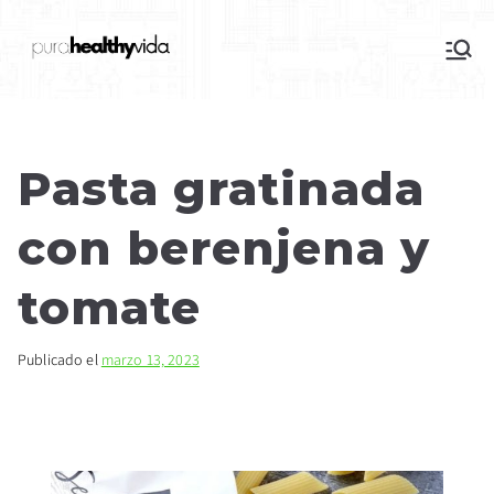
purahealthyvida
Estilo de vida saludable: nutrición y
deporte
Pasta gratinada
con berenjena y
tomate
Publicado el
marzo 13, 2023