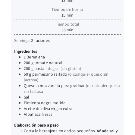
13
min
Tiempo de horno
15
min
Tiempo total
38
min
Servings:
2
raciones
Ingredientes
1
Berenjena
200
g
tomate natural
200
g
pasta integral
(sin gluten)
50
g
parmesano rallado
(o cualquier queso sin
lactosa)
Queso o mozzarella para gratinar
(o cualquier queso
sin lactosa)
Sal
Pimienta negra molida
Aceite de oliva virgen extra
Albahaca fresca
Elaboración paso a paso
Corta la berenjena en dados pequeños.
Añade sal y