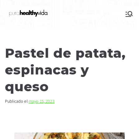
purahealthyvida
Estilo de vida saludable: nutrición y
deporte
Pastel de patata,
espinacas y
queso
Publicado el
mayo 15, 2023