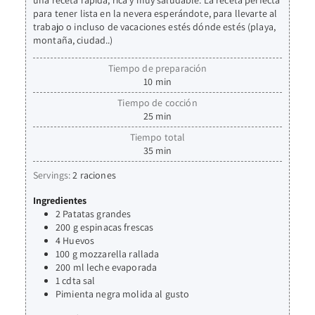
una receta rápida, rica y muy saludable. La receta perfecta
para tener lista en la nevera esperándote, para llevarte al
trabajo o incluso de vacaciones estés dónde estés (playa,
montaña, ciudad..)
Tiempo de preparación
10
min
Tiempo de cocción
25
min
Tiempo total
35
min
Servings:
2
raciones
Ingredientes
2
Patatas grandes
200
g
espinacas frescas
4
Huevos
100
g
mozzarella rallada
200
ml
leche evaporada
1
cdta
sal
Pimienta negra molida al gusto