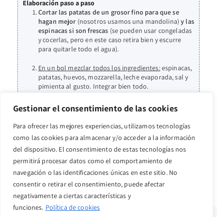
Elaboración paso a paso
Cortar las patatas de un grosor fino para que se
hagan mejor
(nosotros usamos una mandolina)
y las
espinacas si son frescas
(se pueden usar congeladas
y cocerlas, pero en este caso retira bien y escurre
para quitarle todo el agua).
En un bol mezclar todos los ingredientes:
espinacas,
patatas, huevos, mozzarella, leche evaporada, sal y
pimienta al gusto. Integrar bien todo.
En un molde engrasado añadir la mezcla anterior y
Gestionar el consentimiento de las cookies
hornear a 200ºC durante 20-25 min
(vigila que se
cocine bien y se dore). Se puede hacer también en
Para ofrecer las mejores experiencias, utilizamos tecnologías
freidora de aire a 190ºC durante 17 min. Servir y
como las cookies para almacenar y/o acceder a la información
disfrutar.
del dispositivo. El consentimiento de estas tecnologías nos
permitirá procesar datos como el comportamiento de
navegación o las identificaciones únicas en este sitio. No
consentir o retirar el consentimiento, puede afectar
negativamente a ciertas características y
funciones.
Política de cookies