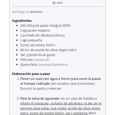
16
min
Servings:
2
raciones
Ingredientes
140-160
g
de pasta integral 100%
1
aguacate maduro
1
puñado de albahaca fresca
1
ajo pequeño
Zumo de medio limón
60
mL
de aceite de oliva virgen extra
Sal y pimienta al gusto
Piñones
(opcional)
Queso feta
(acompañamiento)
Elaboración paso a paso
Poner un cazo con agua a hervir para cocer la pasta
el tiempo indicado
(en nuestro caso 6 minutos).
Escurrir la pasta y reservar.
Para la salsa de aguacate:
en un vaso de batidora
añadir el aguacate, puñado de albahaca, el ajo sin el
germen para evitar que repita, aceite de oliva virgen
extra, zumo de medio limón, sal y pimienta.
Batir