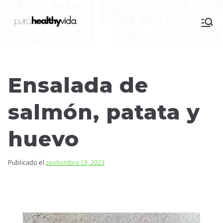
purahealthyvida
Estilo de vida saludable: nutrición y
deporte
Ensalada de
salmón, patata y
huevo
Publicado el
septiembre 19, 2023