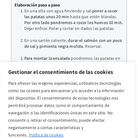
Elaboración paso a paso
En una olla con agua hirviendo y sal
poner a cocer
las patatas unos 20 min
hasta que estén blandas.
Por otro lado pondremos a cocer los huevos 10 min.
Dejar enfriar. Pelar y cortar en dados las patatas.
En una sartén caliente,
dorar el salmón con un poco
de sal y pimienta negra molida.
Reservar.
Para montar la ensalada
pondremos las patatas en
dados que
aliñaremos con 2 cucharadas grandes de
aceite de oliva virgen extra, pepinillos y alcaparras
Gestionar el consentimiento de las cookies
picado muy finamente y sal. Mezclar muy bien.
Añadir las aceitunas, la cebolla o cebolleta en
Para ofrecer las mejores experiencias, utilizamos tecnologías
juliana, el salmón cocinado en dados sin piel y el
como las cookies para almacenar y/o acceder a la información
huevo cocido cortado.
del dispositivo. El consentimiento de estas tecnologías nos
permitirá procesar datos como el comportamiento de
navegación o las identificaciones únicas en este sitio. No
consentir o retirar el consentimiento, puede afectar
negativamente a ciertas características y
funciones.
Política de cookies