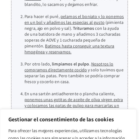
blandito, lo sacamos y dejamos enfriar.
Para hacer el puré,
pelamos el boniato y lo ponemos
en un bol y añadimos las especias al gusto
(pimienta
negra, ajo en polvo y sal).
Trituramos
con la ayuda
de una batidora de mano y añadimos 3 cucharadas
soperas de AOVE y 1 cucharada pequeña de
pimentón.
Batimos hasta conseguir una textura
hmogénea y reservamos.
Por otro lado,
limpiamos el pulpo
.
Nosotros lo
compramos directamente cocido
y solo tuvimos que
separar las patas. Pero también se podría comprar
fresco y cocerlo en casa.
En una sartén antiadherente o plancha caliente,
ponemos unas gotitas de aceite de oliva virgen extra
y colocamos las patas de pulpo para marcarlas un
minuto por cada lado más o menos
. Finalmente
servimos en nuestro plato el puré de boniato junto
Gestionar el consentimiento de las cookies
con las patas de pulpo
. Decoramos con un perejil
fresco, un chorrito de aceite de oliva virgen extra y
Para ofrecer las mejores experiencias, utilizamos tecnologías
espolvoreamos pimentón de la Vera (dulce en
como las cookies para almacenar y/o acceder a la información