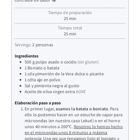
contraste de sabor 🤤
Tiempo de preparación
25
min
Tiempo total
25
min
Servings:
2
personas
Ingredientes
500
g
pulpo asado o cocido
(sin gluten)
1
Boniato o batata
1
cda
pimentón de la Vera dulce o picante
1
cdta
ajo en polvo
Sal y pimienta negra al gusto
Aceite de oliva virgen extra
AOVE
Elaboración paso a paso
En primer lugar,
asamos la batata o boniato
. Para
ello lo podemos hacer en un estuche de vapor para
microondas (en nuestro caso Lekué) o en el horno
unos 40 minutos a 200ºC.
Nosotros lo hemos hecho
en el microondas unos 8 minutos a máxima
potencia
. Una vez que tengamos listo el boniato y