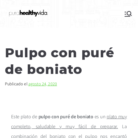
purahealthyvida
Estilo de vida saludable: nutrición y
deporte
Pulpo con puré
de boniato
Publicado el
agosto 24, 2020
Este plato de
pulpo con puré de boniato
es un
plato muy
completo, saludable y muy fácil de preparar.
La
combinación del boniato con el pulpo nos encantó