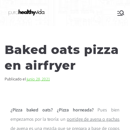
purahealthyvida
Estilo de vida saludable: nutrición y
deporte
Baked oats pizza
en airfryer
Publicado el
junio 28, 2021
¿Pizza baked oats? ¿Pizza horneada?
Pues bien
empezamos por la teoría: un
porridge de avena o gachas
de avena
es una mezcla que se prepara a base de copos