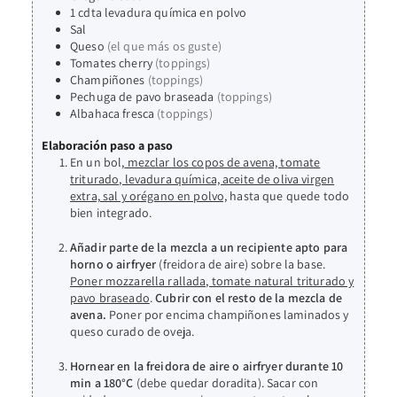
1
cdta
levadura química en polvo
Sal
Queso
(el que más os guste)
Tomates cherry
(toppings)
Champiñones
(toppings)
Pechuga de pavo braseada
(toppings)
Albahaca fresca
(toppings)
Elaboración paso a paso
En un bol,
mezclar los copos de avena, tomate
triturado, levadura química, aceite de oliva virgen
extra, sal y orégano en polvo,
hasta que quede todo
bien integrado.
Añadir parte de la mezcla a un recipiente apto para
horno o airfryer
(freidora de aire) sobre la base.
Poner mozzarella rallada, tomate natural triturado y
pavo braseado
.
Cubrir con el resto de la mezcla de
avena.
Poner por encima champiñones laminados y
queso curado de oveja.
Hornear en la freidora de aire o airfryer durante 10
min a 180°C
(debe quedar doradita). Sacar con