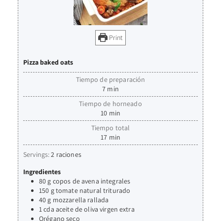
Print
Pizza baked oats
Tiempo de preparación
7
min
Tiempo de horneado
10
min
Tiempo total
17
min
Servings:
2
raciones
Ingredientes
80
g
copos de avena integrales
150
g
tomate natural triturado
40
g
mozzarella rallada
1
cda
aceite de oliva virgen extra
Orégano seco