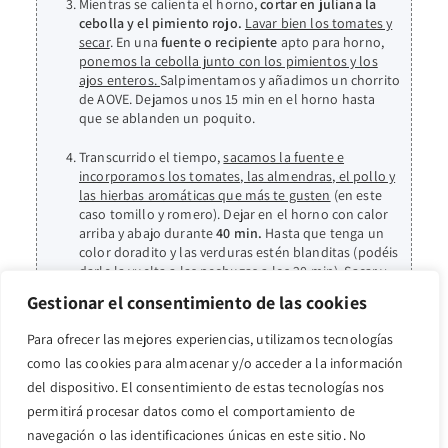
Mientras se calienta el horno,
cortar en juliana la
cebolla y el pimiento rojo.
Lavar bien los tomates y
secar
. En una
fuente o recipiente
apto para horno,
ponemos la cebolla junto con los pimientos y los
ajos enteros.
Salpimentamos y añadimos un chorrito
de AOVE. Dejamos unos 15 min en el horno hasta
que se ablanden un poquito.
Transcurrido el tiempo,
sacamos la fuente e
incorporamos los tomates, las almendras, el pollo y
las hierbas aromáticas que más te gusten
(en este
caso tomillo y romero). Dejar en el horno con calor
arriba y abajo durante
40 min.
Hasta que tenga un
color doradito y las verduras estén blanditas (podéis
darle la vuelta a las pechugas a los 20 min). Sacar y
disfrutar.
Gestionar el consentimiento de las cookies
Para ofrecer las mejores experiencias, utilizamos tecnologías
como las cookies para almacenar y/o acceder a la información
También te puede
del dispositivo. El consentimiento de estas tecnologías nos
gustar...
permitirá procesar datos como el comportamiento de
navegación o las identificaciones únicas en este sitio. No