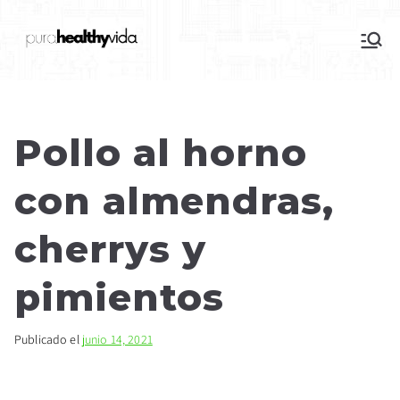
purahealthyvida
Estilo de vida saludable: nutrición y
deporte
Pollo al horno
con almendras,
cherrys y
pimientos
Publicado el
junio 14, 2021