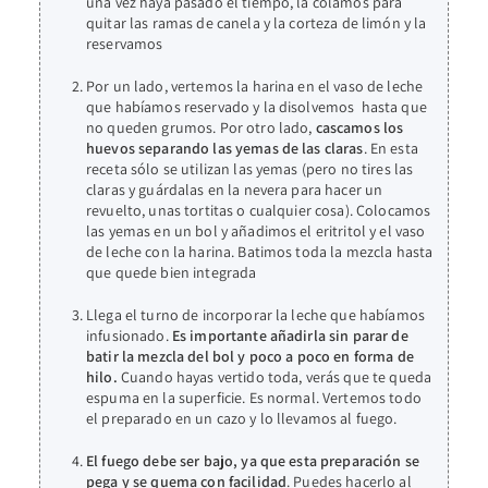
una vez haya pasado el tiempo, la colamos para
quitar las ramas de canela y la corteza de limón y la
reservamos
Por un lado, vertemos la harina en el vaso de leche
que habíamos reservado y la disolvemos hasta que
no queden grumos. Por otro lado,
cascamos los
huevos separando las yemas de las claras
. En esta
receta sólo se utilizan las yemas (pero no tires las
claras y guárdalas en la nevera para hacer un
revuelto, unas tortitas o cualquier cosa). Colocamos
las yemas en un bol y añadimos el eritritol y el vaso
de leche con la harina. Batimos toda la mezcla hasta
que quede bien integrada
Llega el turno de incorporar la leche que habíamos
infusionado.
Es importante añadirla sin parar de
batir la mezcla del bol y poco a poco en forma de
hilo.
Cuando hayas vertido toda, verás que te queda
espuma en la superficie. Es normal. Vertemos todo
el preparado en un cazo y lo llevamos al fuego.
El fuego debe ser bajo, ya que esta preparación se
pega y se quema con facilidad
. Puedes hacerlo al