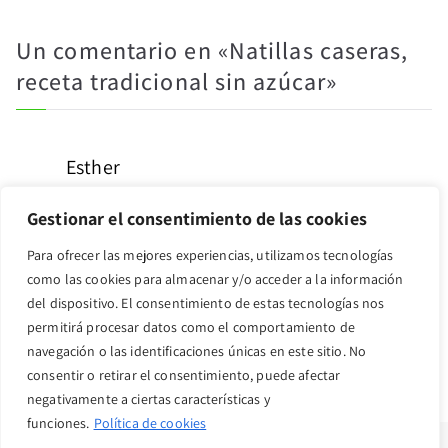
Un comentario en «
Natillas caseras,
receta tradicional sin azúcar
»
Esther
julio 14, 2022 a las 5:59 pm
Gestionar el consentimiento de las cookies
No me han espesado nada removiendo sin parar y a fuego
Para ofrecer las mejores experiencias, utilizamos tecnologías
lento. ¿Puede ser que la receta necesite más yemas que solo
como las cookies para almacenar y/o acceder a la información
4?
del dispositivo. El consentimiento de estas tecnologías nos
permitirá procesar datos como el comportamiento de
Los comentarios están cerrados.
navegación o las identificaciones únicas en este sitio. No
consentir o retirar el consentimiento, puede afectar
negativamente a ciertas características y
funciones.
Política de cookies