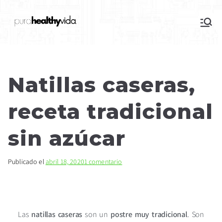
purahealthyvida
Estilo de vida saludable: nutrición y
deporte
Natillas caseras,
receta tradicional
sin azúcar
Publicado el
abril 18, 2020
1 comentario
Las
natillas caseras
son un
postre muy tradicional
. Son