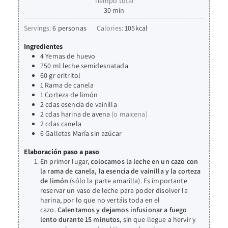
Tiempo total
30
min
Servings:
6
personas
Calories:
105
kcal
Ingredientes
4
Yemas de huevo
750
ml
leche semidesnatada
60
gr
eritritol
1
Rama de canela
1
Corteza de limón
2
cdas
esencia de vainilla
2
cdas
harina de avena
(o maicena)
2
cdas
canela
6
Galletas María sin azúcar
Elaboración paso a paso
En primer lugar,
colocamos la leche en un cazo con
la rama de canela, la esencia de vainilla y la corteza
de limón
(sólo la parte amarilla). Es importante
reservar un vaso de leche para poder disolver la
harina, por lo que no vertáis toda en el
cazo.
Calentamos y dejamos infusionar a fuego
lento durante 15 minutos
, sin que llegue a hervir y