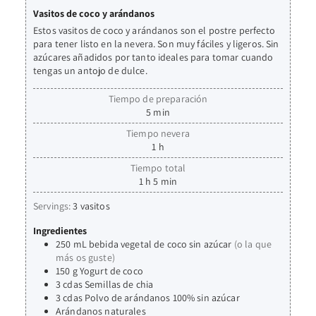
Vasitos de coco y arándanos
Estos vasitos de coco y arándanos son el postre perfecto
para tener listo en la nevera. Son muy fáciles y ligeros. Sin
azúcares añadidos por tanto ideales para tomar cuando
tengas un antojo de dulce.
Tiempo de preparación
5
min
Tiempo nevera
1
h
Tiempo total
1
h
5
min
Servings:
3
vasitos
Ingredientes
250
mL
bebida vegetal de coco sin azúcar
(o la que
más os guste)
150
g
Yogurt de coco
3
cdas
Semillas de chia
3
cdas
Polvo de arándanos 100% sin azúcar
Arándanos naturales